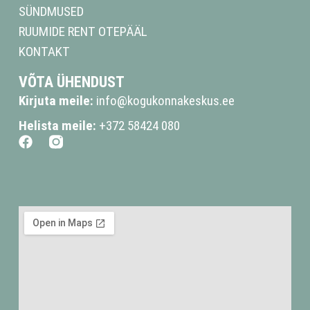
SÜNDMUSED
RUUMIDE RENT OTEPÄÄL
KONTAKT
VÕTA ÜHENDUST
Kirjuta meile:
info@kogukonnakeskus.ee
Helista meile:
+372 58424 080
F
a
c
e
b
o
o
k