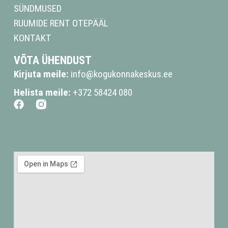
SÜNDMUSED
RUUMIDE RENT OTEPÄÄL
KONTAKT
VÕTA ÜHENDUST
Kirjuta meile:
info@kogukonnakeskus.ee
Helista meile:
+372 58424 080
F
a
c
e
b
o
o
k